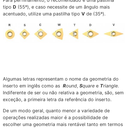
Para perfilhamento, o recomendado é uma pastilha
tipo
D
(55º), e caso necessite de um ângulo mais
acentuado, utilize uma pastilha tipo
V
de (35º).
Algumas letras representam o nome da geometria do
inserto em inglês como as
R
ound
,
S
quare
e
T
riangle
.
Indiferente de ser ou não relativa a geometria, são, sem
exceção, a primeira letra da referência do inserto.
De um modo geral, quanto menor a variedade de
operações realizadas maior é a possibilidade de
escolher uma geometria mais rentável tanto em termos