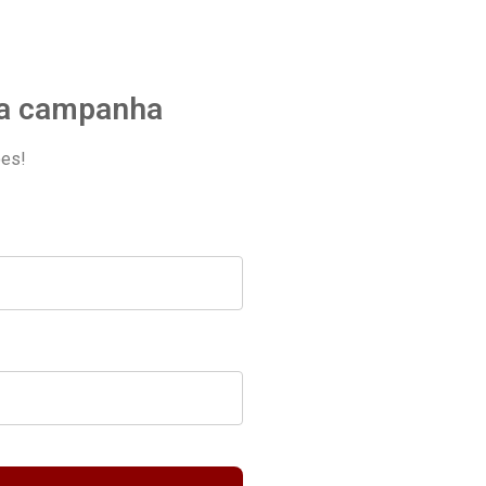
a campanha
ões!